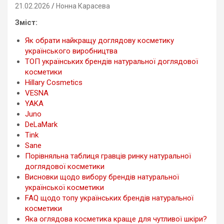
21.02.2026
Нонна Карасева
Зміст:
Як обрати найкращу доглядову косметику
українського виробництва
ТОП українських брендів натуральної доглядової
косметики
Hillary Cosmetics
VESNA
YAKA
Juno
DeLaMark
Tink
Sane
Порівняльна таблиця гравців ринку натуральної
доглядової косметики
Висновки щодо вибору брендів натуральної
української косметики
FAQ щодо топу українських брендів натуральної
косметики
Яка оглядова косметика краще для чутливої шкіри?