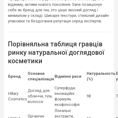
віджиму, активи нового покоління. Sane позиціонує
себе як бренд для тих, хто цінує якісний догляд і
мінімалізм у складі. Шикарні текстури, стильний дизайн
упаковки та бездоганна репутація серед експертів.
Порівняльна таблиця гравців
ринку натуральної доглядової
косметики
Основна
Натуральність
Бренд
Відмінні риси
спеціалізація
(%)
Суперфуди,
Догляд для
Hillary
інноваційні
обличчя, тіла,
98
Т
Cosmetics
формули,
волосся
екофілософія
Локальні
Органічні
екстракти,