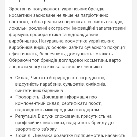
Зростання популярності українських брендів
косметики засноване не лише на патріотичних
настроях, а й на реальних перевагах: свіжість складів,
локальні рослинні екстракти, інноваційні запатентовані
формули, прозора етика та відповідальне
виробництво. Натуральна косметика українських
виробників вирішує основні запити сучасного покупця:
ефективність, безпечність, доступність і сталість.
Обираючи топ брендів доглядової косметики, варто
звертати увагу на кілька ключових чинників:
Склад. Чистота й природність інгредієнтів,
відсутність парабенів, сульфатів, силіконів,
синтетичних барвників.
Прозорість. Докладна інформація про
компонентний склад, сертифікати якості,
відповідність міжнародним стандартам.
Репутація. Відгуки споживачів, присутність на
професійних виставках, відкритість бренду до
зворотного звʼязку.
Досвід. Динаміка розвитку підприємства, наявність