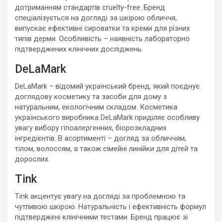
дотриманням стандартів cruelty-free. Бренд
спеціалізується на догляді за шкірою обличчя,
випускає ефективні сироватки та креми для різних
типів дерми. Особливість – наявність лабораторно
підтверджених клінічних досліджень.
DeLaMark
DeLaMark – відомий український бренд, який поєднує
доглядову косметику та засоби для дому з
натуральним, екологічним складом. Косметика
українського виробника DeLaMark приділяє особливу
увагу вибору гіпоалергенних, біорозкладних
інгредієнтів. В асортименті – догляд за обличчям,
тілом, волоссям, а також сімейні линійки для дітей та
дорослих.
Tink
Tink акцентує увагу на догляді за проблемною та
чутливою шкірою. Натуральність і ефективність формул
підтверджені клінічними тестами. Бренд працює зі