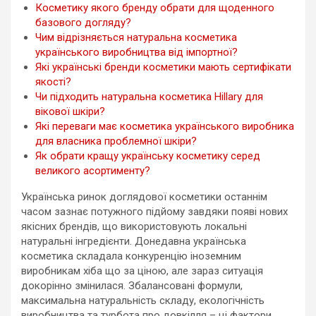
Косметику якого бренду обрати для щоденного
базового догляду?
Чим відрізняється натуральна косметика
українського виробництва від імпортної?
Які українські бренди косметики мають сертифікати
якості?
Чи підходить натуральна косметика Hillary для
вікової шкіри?
Які переваги має косметика українського виробника
для власника проблемної шкіри?
Як обрати кращу українську косметику серед
великого асортименту?
Українська ринок доглядової косметики останнім
часом зазнає потужного підйому завдяки появі нових
якісних брендів, що використовують локальні
натуральні інгредієнти. Донедавна українська
косметика складала конкуренцію іноземним
виробникам хіба що за ціною, але зараз ситуація
докорінно змінилася. Збалансовані формули,
максимальна натуральність складу, екологічність
виробництва та турбота про довкілля – ці фактори