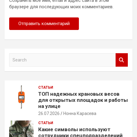
Сохранить моё имя, email и адрес сайта в этом
браузере для последующих моих комментариев.
S
e
a
r
c
СТАТЬИ
h
ТОП надежных крановых весов
для открытых площадок и работы
на улице
26.07.2026
Нонна Карасева
СТАТЬИ
Какие символы используют
сотрудники спецподразделений