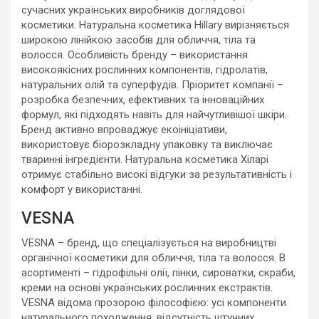
сучасних українських виробників доглядової
косметики. Натуральна косметика Hillary вирізняється
широкою лінійкою засобів для обличчя, тіла та
волосся. Особливість бренду – використання
високоякісних рослинних компонентів, гідролатів,
натуральних олій та суперфудів. Пріоритет компанії –
розробка безпечних, ефективних та інноваційних
формул, які підходять навіть для найчутливішої шкіри.
Бренд активно впроваджує екоініціативи,
використовує біорозкладну упаковку та виключає
тваринні інгредієнти. Натуральна косметика Хіларі
отримує стабільно високі відгуки за результативність і
комфорт у використанні.
VESNA
VESNA – бренд, що спеціалізується на виробництві
органічної косметики для обличчя, тіла та волосся. В
асортименті – гідрофільні олії, пінки, сироватки, скраби,
креми на основі українських рослинних екстрактів.
VESNA відома прозорою філософією: усі компоненти
натурального походження, відсутність штучних