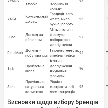
VESNA
95
Т
засоби
прозорість
складу
Традиції, zero
Комплексний
YAKA
waste, мило
92
Т
догляд
ручної роботи
Мінімалістичні
Догляд за
формули,
Juno
97
Т
обличчям
лабораторні
дослідження
Догляд +
Гіпоалергенність,
DeLaMark
94
Т
побутова хімія
сімейна лінійка
Клінічні
Проблемна
дослідження,
Tink
96
Т
шкіра
лікувальні
формули
Преміальна
Рідкісні
Sane
натуральна
екстракти, self-
95
Т
косметика
care концепція
Висновки щодо вибору брендів