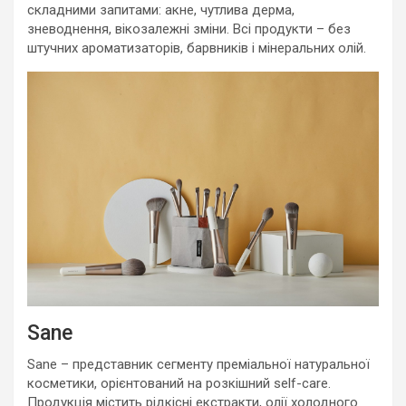
складними запитами: акне, чутлива дерма,
зневоднення, вікозалежні зміни. Всі продукти – без
штучних ароматизаторів, барвників і мінеральних олій.
Sane
Sane – представник сегменту преміальної натуральної
косметики, орієнтований на розкішний self-care.
Продукція містить рідкісні екстракти, олії холодного