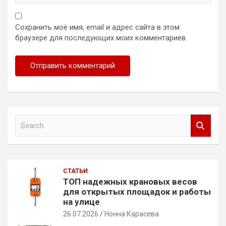
Сохранить моё имя, email и адрес сайта в этом
браузере для последующих моих комментариев.
S
e
a
r
c
СТАТЬИ
h
ТОП надежных крановых весов
для открытых площадок и работы
на улице
26.07.2026
Нонна Карасева