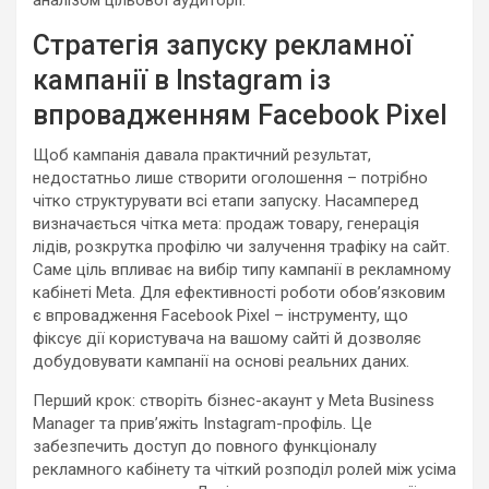
аналізом цільової аудиторії.
Стратегія запуску рекламної
кампанії в Instagram із
впровадженням Facebook Pixel
Щоб кампанія давала практичний результат,
недостатньо лише створити оголошення – потрібно
чітко структурувати всі етапи запуску. Насамперед
визначається чітка мета: продаж товару, генерація
лідів, розкрутка профілю чи залучення трафіку на сайт.
Саме ціль впливає на вибір типу кампанії в рекламному
кабінеті Meta. Для ефективності роботи обов’язковим
є впровадження Facebook Pixel – інструменту, що
фіксує дії користувача на вашому сайті й дозволяє
добудовувати кампанії на основі реальних даних.
Перший крок: створіть бізнес-акаунт у Meta Business
Manager та прив’яжіть Instagram-профіль. Це
забезпечить доступ до повного функціоналу
рекламного кабінету та чіткий розподіл ролей між усіма