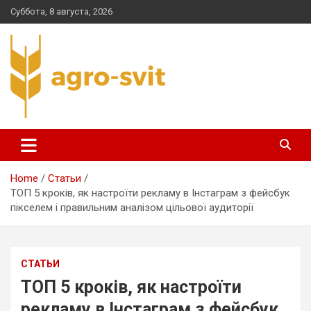
Skip
Суббота, 8 августа, 2026
to
content
agro-svit.com.ua
Home
Статьи
ТОП 5 кроків, як настроїти рекламу в Інстаграм з фейсбук
пікселем і правильним аналізом цільової аудиторії
СТАТЬИ
ТОП 5 кроків, як настроїти
рекламу в Інстаграм з фейсбук