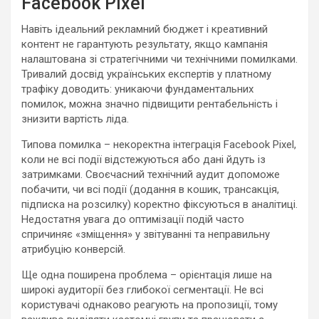
Facebook Pixel
Навіть ідеальний рекламний бюджет і креативний
контент не гарантують результату, якщо кампанія
налаштована зі стратегічними чи технічними помилками.
Тривалий досвід українських експертів у платному
трафіку доводить: уникаючи фундаментальних
помилок, можна значно підвищити рентабельність і
знизити вартість ліда.
Типова помилка – некоректна інтеграція Facebook Pixel,
коли не всі події відстежуються або дані йдуть із
затримками. Своєчасний технічний аудит допоможе
побачити, чи всі події (додання в кошик, трансакція,
підписка на розсилку) коректно фіксуються в аналітиці.
Недостатня увага до оптимізації подій часто
спричиняє «зміщення» у звітуванні та неправильну
атрибуцію конверсій.
Ще одна поширена проблема – орієнтація лише на
широкі аудиторії без глибокої сегментації. Не всі
користувачі однаково реагують на пропозиції, тому