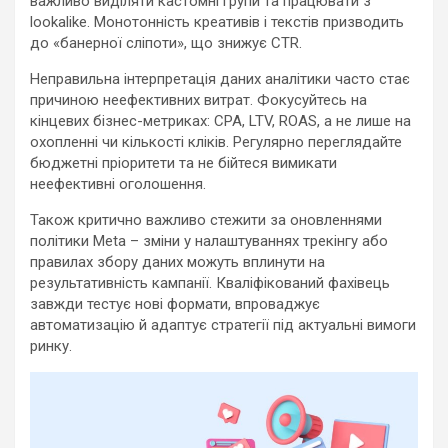
важливо виділяти кастомні групи та працювати з
lookalike. Монотонність креативів і текстів призводить
до «банерної сліпоти», що знижує CTR.
Неправильна інтерпретація даних аналітики часто стає
причиною неефективних витрат. Фокусуйтесь на
кінцевих бізнес-метриках: CPA, LTV, ROAS, а не лише на
охопленні чи кількості кліків. Регулярно переглядайте
бюджетні пріоритети та не бійтеся вимикати
неефективні оголошення.
Також критично важливо стежити за оновленнями
політики Meta – зміни у налаштуваннях трекінгу або
правилах збору даних можуть вплинути на
результативність кампанії. Кваліфікований фахівець
завжди тестує нові формати, впроваджує
автоматизацію й адаптує стратегії під актуальні вимоги
ринку.