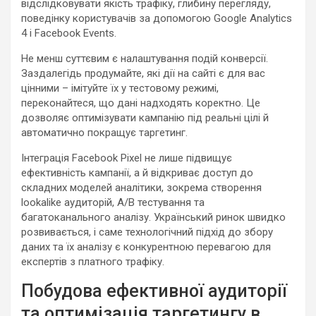
відслідковувати якість трафіку, глибину перегляду,
поведінку користувачів за допомогою Google Analytics
4 і Facebook Events.
Не менш суттєвим є налаштування подій конверсії.
Заздалегідь продумайте, які дії на сайті є для вас
цінними – імітуйте їх у тестовому режимі,
переконайтеся, що дані надходять коректно. Це
дозволяє оптимізувати кампанію під реальні цілі й
автоматично покращує таргетинг.
Інтеграція Facebook Pixel не лише підвищує
ефективність кампанії, а й відкриває доступ до
складних моделей аналітики, зокрема створення
lookalike аудиторій, A/B тестування та
багатоканального аналізу. Український ринок швидко
розвивається, і саме технологічний підхід до збору
даних та їх аналізу є конкурентною перевагою для
експертів з платного трафіку.
Побудова ефективної аудиторії
та оптимізація таргетингу в