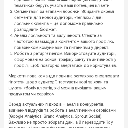
тематиках беруть участь ваші потенційні клієнти.
Сегментація за етапами воронки. Збирайте окремі
сегменти для нової аудиторії, «теплих» лідів і
лояльних клієнтів – це допоможе правильно
розподілити бюджет.
Аналіз лояльності та залученості. Стежте за
частотою взаємодії з контентом вашого профілю,
показником комунікацій та питаннями у директ.
Робота з ретаргетингом. Використовуйте аудиторії,
сформовані на основі трафіку сайту та активності у
профілі, щоб повторно звертатись до користувачів.
Маркетингова команда повинна регулярно оновлювати
гіпотези щодо аудиторії, тестувати нові зв’язки та
шукати «болі» клієнтів, які можна вирішити вашим
продуктом чи сервісом.
Серед актуальних підходів – аналіз конкурентів,
вивчення відгуків та робота з аналітичними сервісами
(Google Analytics, Brand Analytics, Sprout Social).
Важливо не просто збирати дані, а й переводити їх у