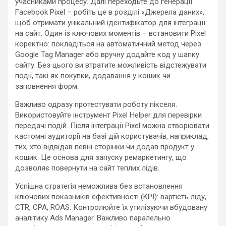
учасниками процесу. Далі переходьте до генерації
Facebook Pixel – робіть це в розділі «Джерела даних»,
щоб отримати унікальний ідентифікатор для інтеграції
на сайт. Один із ключових моментів – встановити Pixel
коректно: покладіться на автоматичний метод через
Google Tag Manager або вручну додайте код у шапку
сайту. Без цього ви втратите можливість відстежувати
події, такі як покупки, додавання у кошик чи
заповнення форм.
Важливо одразу протестувати роботу пікселя.
Використовуйте інструмент Pixel Helper для перевірки
передачі подій. Після інтеграції Pixel можна створювати
кастомні аудиторії на базі дій користувачів, наприклад,
тих, хто відвідав певні сторінки чи додав продукт у
кошик. Це основа для запуску ремаркетингу, що
дозволяє повернути на сайт теплих лідів.
Успішна стратегія неможлива без встановлення
ключових показників ефективності (KPI): вартість ліду,
CTR, CPA, ROAS. Контролюйте їх утилізуючи вбудовану
аналітику Ads Manager. Важливо паралельно