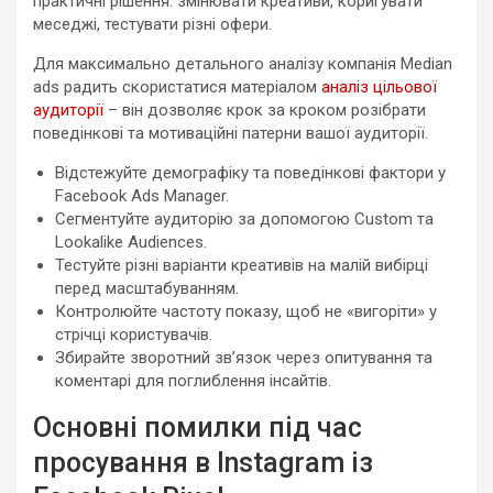
практичні рішення: змінювати креативи, коригувати
меседжі, тестувати різні офери.
Для максимально детального аналізу компанія Median
ads радить скористатися матеріалом
аналіз цільової
аудиторії
– він дозволяє крок за кроком розібрати
поведінкові та мотиваційні патерни вашої аудиторії.
Відстежуйте демографіку та поведінкові фактори у
Facebook Ads Manager.
Сегментуйте аудиторію за допомогою Custom та
Lookalike Audiences.
Тестуйте різні варіанти креативів на малій вибірці
перед масштабуванням.
Контролюйте частоту показу, щоб не «вигоріти» у
стрічці користувачів.
Збирайте зворотний зв’язок через опитування та
коментарі для поглиблення інсайтів.
Основні помилки під час
просування в Instagram із