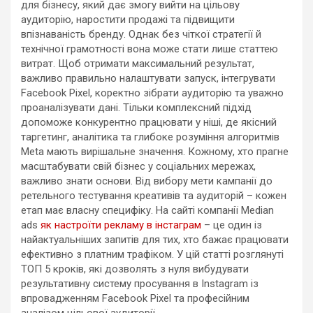
для бізнесу, який дає змогу вийти на цільову
аудиторію, наростити продажі та підвищити
впізнаваність бренду. Однак без чіткої стратегії й
технічної грамотності вона може стати лише статтею
витрат. Щоб отримати максимальний результат,
важливо правильно налаштувати запуск, інтегрувати
Facebook Pixel, коректно зібрати аудиторію та уважно
проаналізувати дані. Тільки комплексний підхід
допоможе конкурентно працювати у ніші, де якісний
таргетинг, аналітика та глибоке розуміння алгоритмів
Meta мають вирішальне значення. Кожному, хто прагне
масштабувати свій бізнес у соціальних мережах,
важливо знати основи. Від вибору мети кампанії до
ретельного тестування креативів та аудиторій – кожен
етап має власну специфіку. На сайті компанії Median
ads
як настроїти рекламу в інстаграм
– це один із
найактуальніших запитів для тих, хто бажає працювати
ефективно з платним трафіком. У цій статті розглянуті
ТОП 5 кроків, які дозволять з нуля вибудувати
результативну систему просування в Instagram із
впровадженням Facebook Pixel та професійним