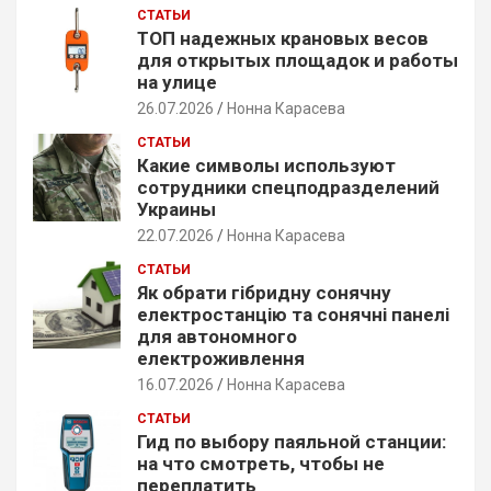
СТАТЬИ
h
ТОП надежных крановых весов
для открытых площадок и работы
на улице
26.07.2026
Нонна Карасева
СТАТЬИ
Какие символы используют
сотрудники спецподразделений
Украины
22.07.2026
Нонна Карасева
СТАТЬИ
Як обрати гібридну сонячну
електростанцію та сонячні панелі
для автономного
електроживлення
16.07.2026
Нонна Карасева
СТАТЬИ
Гид по выбору паяльной станции:
на что смотреть, чтобы не
переплатить