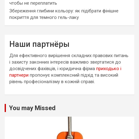
чтобы не переплатить
Збереження глибини кольору: як підібрати фінішне
покриття для темного гель-лаку
Наши партнёры
Для ефективного вирішення складних правових питань
і захисту законних інтересів важливо звертатися до
досвідчених фахівців, і юридична фірма
приходько і
партнери
пропонує комплексний підхід та високий
рівень професіоналізму в кожній справі.
You may Missed