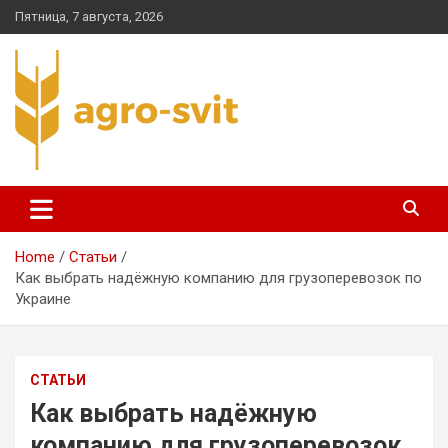
Skip
Пятница, 7 августа, 2026
to
content
agro-svit.com.ua
Home
Статьи
Как выбрать надёжную компанию для грузоперевозок по
Украине
СТАТЬИ
Как выбрать надёжную
компанию для грузоперевозок