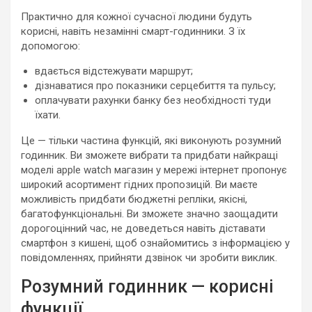
Практично для кожної сучасної людини будуть
корисні, навіть незамінні смарт-годинники. З їх
допомогою:
вдається відстежувати маршрут;
дізнаватися про показники серцебиття та пульсу;
оплачувати рахунки банку без необхідності туди
їхати.
Це — тільки частина функцій, які виконують розумний
годинник. Ви зможете вибрати та придбати найкращі
моделі apple watch магазин у мережі інтернет пропонує
широкий асортимент гідних пропозицій. Ви маєте
можливість придбати бюджетні репліки, якісні,
багатофункціональні. Ви зможете значно заощадити
дорогоцінний час, не доведеться навіть діставати
смартфон з кишені, щоб ознайомитись з інформацією у
повідомленнях, прийняти дзвінок чи зробити виклик.
Розумний годинник — корисні
функції