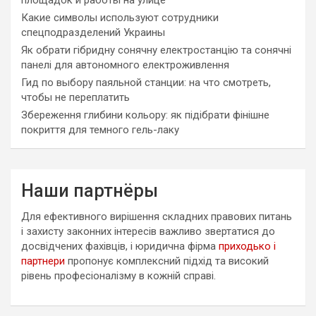
площадок и работы на улице
Какие символы используют сотрудники
спецподразделений Украины
Як обрати гібридну сонячну електростанцію та сонячні
панелі для автономного електроживлення
Гид по выбору паяльной станции: на что смотреть,
чтобы не переплатить
Збереження глибини кольору: як підібрати фінішне
покриття для темного гель-лаку
Наши партнёры
Для ефективного вирішення складних правових питань
і захисту законних інтересів важливо звертатися до
досвідчених фахівців, і юридична фірма
приходько і
партнери
пропонує комплексний підхід та високий
рівень професіоналізму в кожній справі.