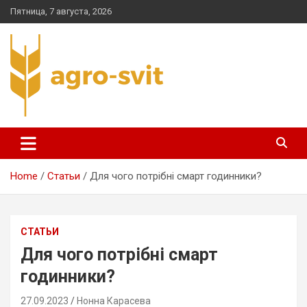
Skip
Пятница, 7 августа, 2026
to
content
agro-svit.com.ua
Home
Статьи
Для чого потрібні смарт годинники?
СТАТЬИ
Для чого потрібні смарт
годинники?
27.09.2023
Нонна Карасева