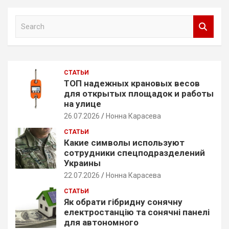
S
e
a
r
c
СТАТЬИ
h
ТОП надежных крановых весов
для открытых площадок и работы
на улице
26.07.2026
Нонна Карасева
СТАТЬИ
Какие символы используют
сотрудники спецподразделений
Украины
22.07.2026
Нонна Карасева
СТАТЬИ
Як обрати гібридну сонячну
електростанцію та сонячні панелі
для автономного